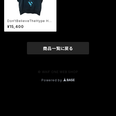
Don'tBelieveTheHype Hoo
die
¥15,400
商品一覧に戻る
© WAIF ONE WEB SHOP
Powered by