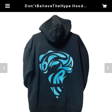
Don'tBelieveTheHype Hoodie
| WAIF ONE WEB SHOP