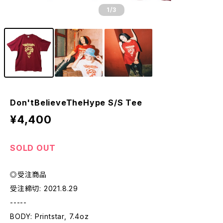
1
/3
Don'tBelieveTheHype S/S Tee
¥4,400
SOLD OUT
◎受注商品
受注締切: 2021.8.29
-----
BODY: Printstar, 7.4oz