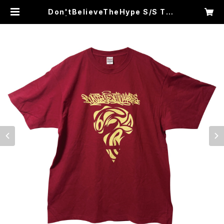
Don'tBelieveTheHype S/S Tee
| WAIF ONE WEB SHOP