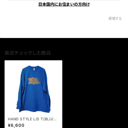
日本国内にお住まいの方向け
通報する
最近チェックした商品
HAND STYLE L/S T(BLU/O
RGprint)
¥6,600