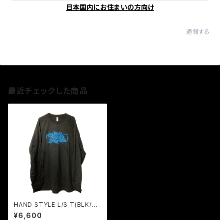
日本国内にお住まいの方向け
通報する
最近チェックした商品
HAND STYLE L/S T(BLK/BL
Uprint)
¥6,600